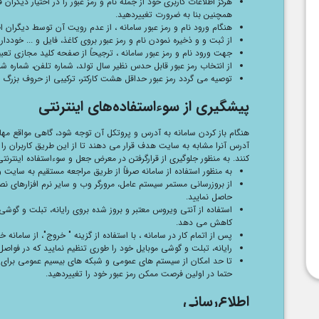
هرگز اطلاعات کاربری خود از جمله نام و رمز عبور را در اختیار دیگران
همچنین بنا به ضرورت تغییردهید.
هنگام ورود نام و رمز عبور سامانه ، از عدم رویت آن توسط دیگران ا
از ثبت و و ذخیره نمودن نام و رمز عبور بروی کاغذ، فایل و ... خوددار
جهت ورود نام و رمز عبور سامانه ، ترجیحاً از صفحه کلید مجازی تعب
از انتخاب رمز عبور قابل حدس نظیر سال تولد، شماره تلفن، شماره شناسن
توصیه می گردد رمز عبور حداقل هشت کارکتر، ترکیبی از حروف بزرگ و ک
پیشگیری از سوء‌استفاده‌های اینترنتی
هنگام باز کردن سامانه به آدرس و پروتکل آن توجه شود، گاهی مواقع 
آدرس آنرا مشابه به سایت هدف قرار می دهند تا از این طریق کاربران را ف
کنند. به منظور جلوگیری از قرارگرفتن در معرض جعل و سوءاستفاده اینترنتی
به منظور استفاده از سامانه صرفاً از طریق مراجعه مستقیم به سایت و
از بروزرسانی مستمر سیستم عامل، مرورگر وب و سایر نرم افزارهای ن
حاصل نمایید.
استفاده از آنتی ویروس معتبر و بروز شده بروی رایانه، تبلت و گوشی
کاهش می دهد.
پس از اتمام کار در سامانه ، با استفاده از گزینه " خروج"، از سامانه 
رایانه، تبلت و گوشی موبایل خود را طوری تنظیم نمایید که در فواصل 
تا حد امکان از سیستم های عمومی و شبکه های بیسیم عمومی برای د
حتما در اولین فرصت ممکن رمز عبور خود را تغییردهید.
اطلاع‌رسانی